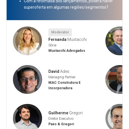
Com a retomada dos lançamentos, poderá haver
superoferta em algumas regiões/segmentos?
Moderator
Fernanda
Mustacchi
Sócia
Mustacchi Advogados
David
Ades
Managing Partner
MAC Construtora E
Incorporadora
Guilherme
Gregori
Diretor Executivo
Paes & Gregori