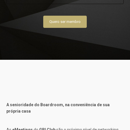
Quero ser membro
A senioridade do Boardroom, na conveniência de sua
própria casa
As
eMeetings
do
GRI Club
são o próximo nível de networking