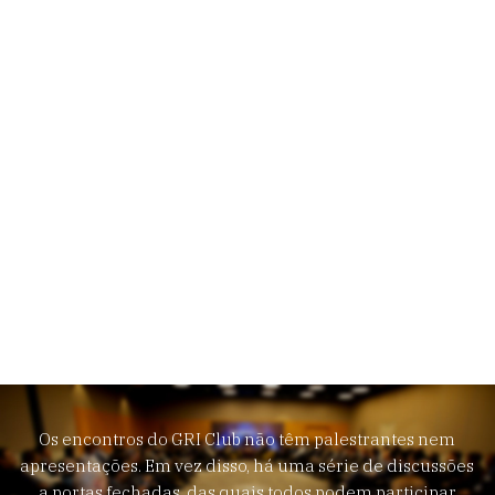
Conheça nosso exclusivo
formato
Os encontros do GRI Club não têm palestrantes nem
apresentações. Em vez disso, há uma série de discussões
a portas fechadas, das quais todos podem participar