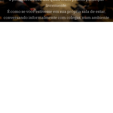
livremente.
É como se você estivesse em sua própria sala de estar,
conversando informalmente com colegas, num ambiente
dinâmico.