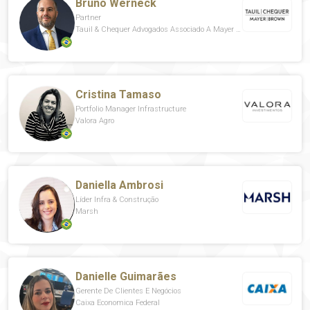
Bruno Werneck
Partner
Tauil & Chequer Advogados Associado A Mayer Brown
Cristina Tamaso
Portfolio Manager Infrastructure
Valora Agro
Daniella Ambrosi
Líder Infra & Construção
Marsh
Danielle Guimarães
Gerente De Clientes E Negócios
Caixa Economica Federal