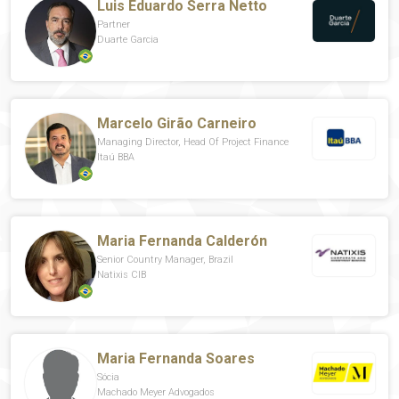
Luis Eduardo Serra Netto
Partner
Duarte Garcia
Marcelo Girão Carneiro
Managing Director, Head Of Project Finance
Itaú BBA
Maria Fernanda Calderón
Senior Country Manager, Brazil
Natixis CIB
Maria Fernanda Soares
Sócia
Machado Meyer Advogados