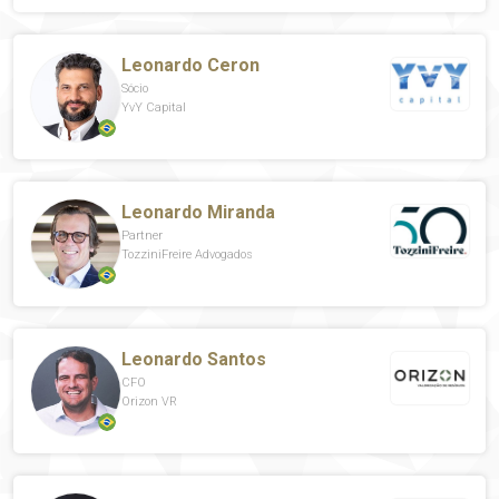
Leonardo Ceron
Sócio
YvY Capital
Leonardo Miranda
Partner
TozziniFreire Advogados
Leonardo Santos
CFO
Orizon VR