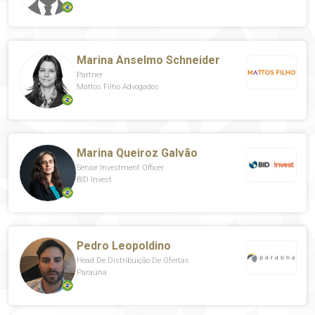
Marina Anselmo Schneider
Partner
Mattos Filho Advogados
Marina Queiroz Galvão
Senior Investment Officer
BID Invest
Pedro Leopoldino
Head De Distribuição De Ofertas
Paraúna