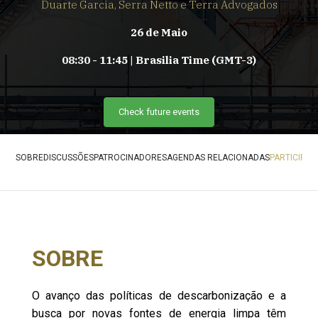
Duarte Garcia, Serra Netto e Terra Advogados
26 de Maio
08:30 - 11:45 | Brasilia Time (GMT-3)
Check future events
SOBRE
DISCUSSÕES
PATROCINADORES
AGENDAS RELACIONADAS
PARTICIPA
SOBRE
O avanço das políticas de descarbonização e a
busca por novas fontes de energia limpa têm