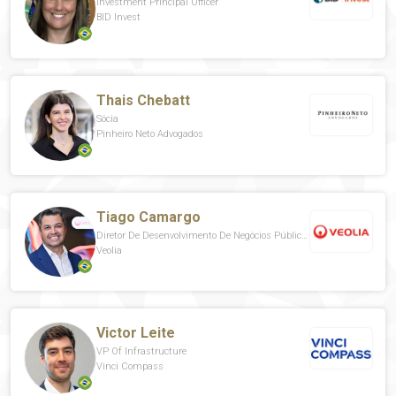
Investment Principal Officer
BID Invest
Thais Chebatt
Sócia
Pinheiro Neto Advogados
Tiago Camargo
Diretor De Desenvolvimento De Negócios Públicos
Veolia
Victor Leite
VP Of Infrastructure
Vinci Compass