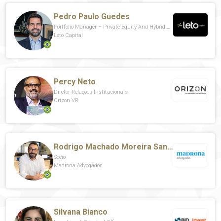
Pedro Paulo Guedes
Portfolio Manager – Private Equity And Hybrid Capital In Infrastructure
Leto Capital
Percy Neto
Diretor Relações Institucionais
Orizon VR
Rodrigo Machado Moreira Santos
Sócio
Madrona Advogados
Silvana Bianco