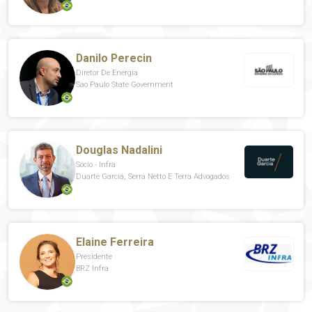
Danilo Perecin
Diretor De Energia
Sao Paulo State Government
Douglas Nadalini
Sócio - Infra
Duarte Garcia, Serra Netto E Terra Advogados
Elaine Ferreira
Presidente
BRZ Infra