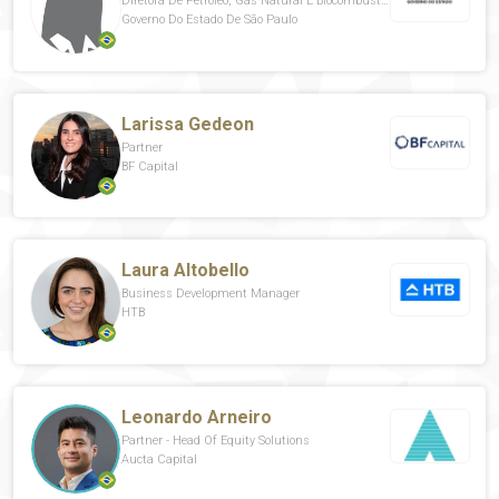
Diretora De Petróleo, Gás Natural E Biocombustíveis
Governo Do Estado De São Paulo
Larissa Gedeon
Partner
BF Capital
Laura Altobello
Business Development Manager
HTB
Leonardo Arneiro
Partner - Head Of Equity Solutions
Aucta Capital