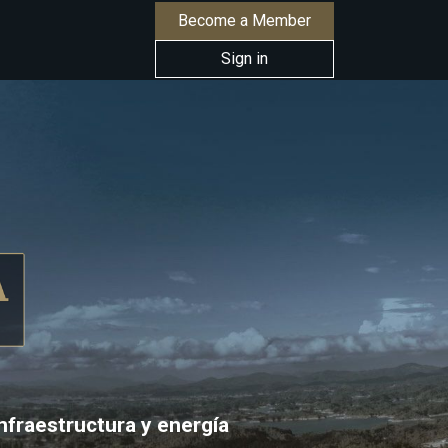
Become a Member
Sign in
COLOMBIA GRI
nfraestructura y energía