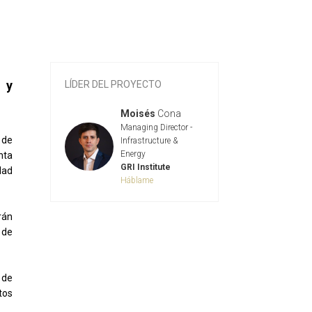
 y
LÍDER DEL PROYECTO
Moisés
Cona
Managing Director -
 de
Infrastructure &
Energy
nta
GRI Institute
dad
Háblame
rán
 de
 de
tos