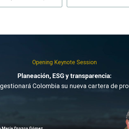
Opening Keynote Session
Planeación, ESG y transparencia:
estionará Colombia su nueva cartera de pr
a María Orozco Gómez