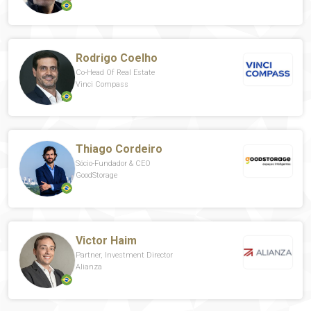
Rodrigo Coelho
Co-Head Of Real Estate
Vinci Compass
Thiago Cordeiro
Sócio-Fundador & CEO
GoodStorage
Victor Haim
Partner, Investment Director
Alianza