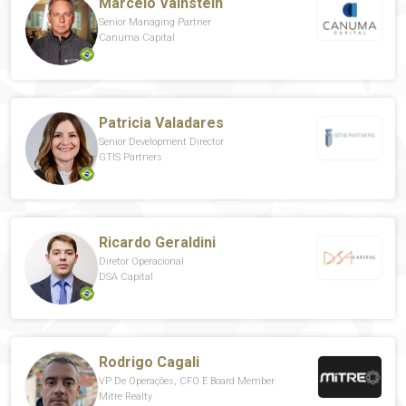
Marcelo Vainstein
Senior Managing Partner
Canuma Capital
Patricia Valadares
Senior Development Director
GTIS Partners
Ricardo Geraldini
Diretor Operacional
DSA Capital
Rodrigo Cagali
VP De Operações, CFO E Board Member
Mitre Realty