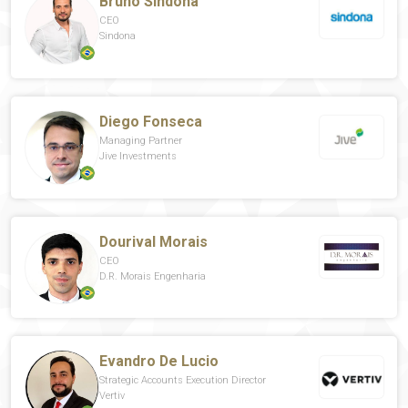
Bruno Sindona
CEO
Sindona
Diego Fonseca
Managing Partner
Jive Investments
Dourival Morais
CEO
D.R. Morais Engenharia
Evandro De Lucio
Strategic Accounts Execution Director
Vertiv