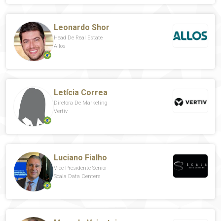
Leonardo Shor
Head De Real Estate
Allos
Letícia Correa
Diretora De Marketing
Vertiv
Luciano Fialho
Vice Presidente Sênior
Scala Data Centers