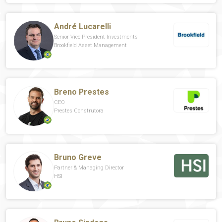
André Lucarelli
Senior Vice President Investments
Brookfield Asset Management
Breno Prestes
CEO
Prestes Construtora
Bruno Greve
Partner & Managing Director
HSI