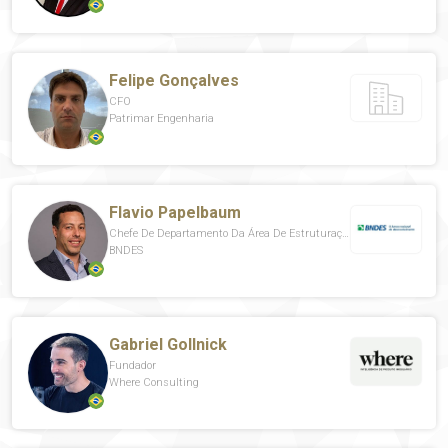
Felipe Gonçalves
CFO
Patrimar Engenharia
Flavio Papelbaum
Chefe De Departamento Da Área De Estruturação De Projetos
BNDES
Gabriel Gollnick
Fundador
Where Consulting