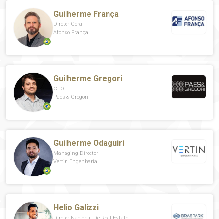
Guilherme França
Diretor Geral
Afonso França
Guilherme Gregori
CEO
Paes & Gregori
Guilherme Odaguiri
Managing Director
Vertin Engenharia
Helio Galizzi
Diretor Nacional De Real Estate