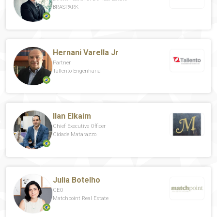
BRASPARK
Hernani Varella Jr
Partner
Tallento Engenharia
Ilan Elkaim
Chief Executive Officer
Cidade Matarazzo
Julia Botelho
CEO
Matchpoint Real Estate