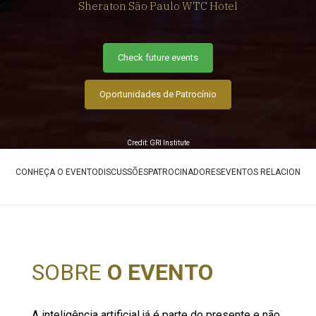
Sheraton São Paulo WTC Hotel
Check future events
Oportunidades de Patrocínio
Credit: GRI Institute
CONHEÇA O EVENTO
DISCUSSÕES
PATROCINADORES
EVENTOS RELACIONAD
SOBRE
O EVENTO
A inteligência artificial já é parte do presente e não