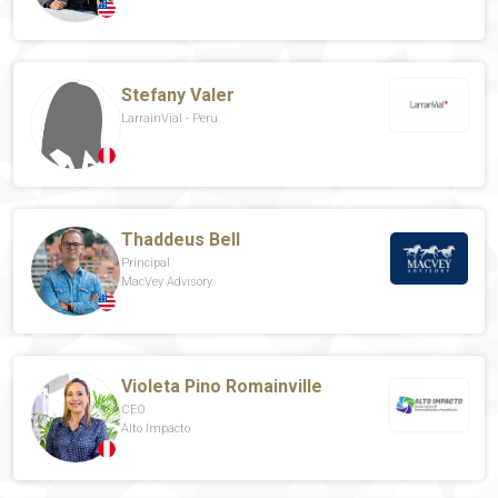
Stefany Valer
LarrainVial - Peru
Thaddeus Bell
Principal
MacVey Advisory
Violeta Pino Romainville
CEO
Alto Impacto