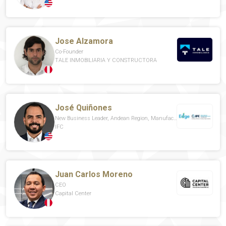
Jose Alzamora
Co-Founder
TALE INMOBILIARIA Y CONSTRUCTORA
José Quiñones
New Business Leader, Andean Region, Manufacturing, Tourism, Retail & Property
IFC
Juan Carlos Moreno
CEO
Capital Center