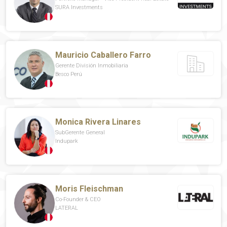
SURA Investments
Mauricio Caballero Farro
Gerente División Inmobiliaria
Besco Perú
Monica Rivera Linares
SubGerente General
Indupark
Moris Fleischman
Co-Founder & CEO
LATERAL