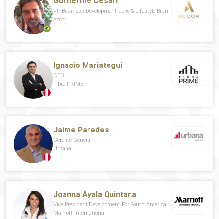
Guilherme Cesari
VP Business Development Luxe & Lifestyle Brands – South America
Accor
Ignacio Mariategui
CEO
Fibra PRIME
Jaime Paredes
Gerente General
Urbana
Joanna Ayala Quintana
Vice President Development For South America
Marriott International