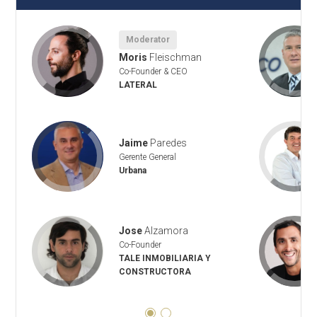
Moderator
ro
Moris
Fleischman
Co-Founder & CEO
LATERAL
h
Jaime
Paredes
Gerente General
Urbana
Jose
Alzamora
Co-Founder
TALE INMOBILIARIA Y
CONSTRUCTORA