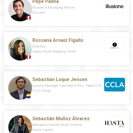
Pepe Palma
Founder & Managing Partner
Illusione
Rossana Arnaiz Figallo
Directora
Jockey Plaza Shopping Center
Sebastian Luque Jensen
Country Manager Colombia & Perú - Head Of Business Development De LatAm
CCLA Group
Sebastián Muñoz Álvarez
Managing Director South América
Hasta Capital