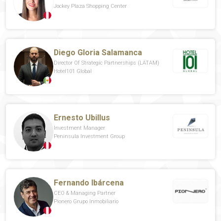
Jockey Plaza Shopping Center
Diego Gloria Salamanca
Director Of Strategic Partnerships (LATAM)
Hotel101 Global
Ernesto Ubillus
Investment Manager
Peninsula Investment Group
Fernando Ibárcena
CEO & Managing Partner
Pionero Grupo Inmobiliario