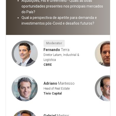
Aquisições, FIIs e Greenfield - Quais as boas
oportunidades presentes nos principais mercados
do País?
Qual a perspectiva de apetite para demanda e
investimentos pós-Covid e desafios futuros?
Moderator
Fernando
Terra
Diretor Latam, Industrial &
Logística
CBRE
Adriano
Mantesso
Head of Real Estate
Tivio Capital
Gabriel
Martins