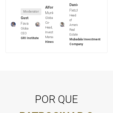
Daniel
Alfonso
Fletcher
Moderator
Munk
Head
Gustavo
Global
of
Co-
Favaron
Americas,
+
+
+
Head,
Global
Real
Investment
CEO
Estate
Management
GRI Institute
Mubadala Investment
Hines
Company
POR QUE