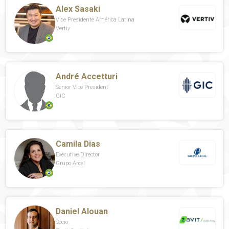
Alex Sasaki
Vice Presidente América Latina
Vertiv
André Accetturi
Senior Vice President
GIC
Camila Dias
Executive Director
Grupo Arcel
Daniel Alouan
Sócio