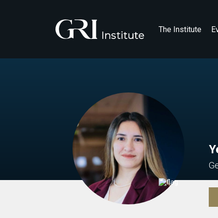
The Institute
E
Y
Ge