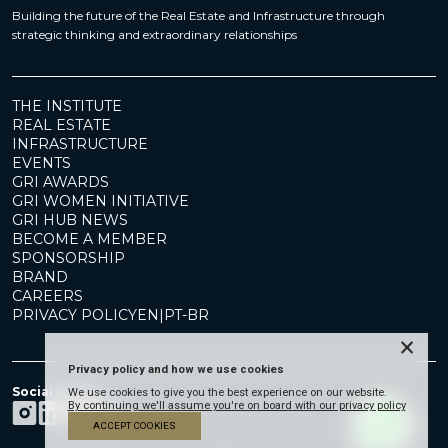
Building the future of the Real Estate and Infrastructure through
strategic thinking and extraordinary relationships
THE INSTITUTE
REAL ESTATE
INFRASTRUCTURE
EVENTS
GRI AWARDS
GRI WOMEN INITIATIVE
GRI HUB NEWS
BECOME A MEMBER
SPONSORSHIP
BRAND
CAREERS
PRIVACY POLICY
EN
|
PT-BR
×
Privacy policy and how we use cookies
Social Media
We use cookies to give you the best experience on our website.
By continuing we'll assume you're on board with our privacy policy
ACCEPT COOKIES