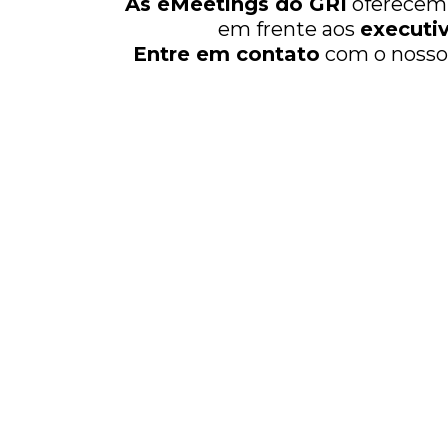
As eMeetings do GRI
oferece
em frente aos
executi
Entre em contato
com o nosso