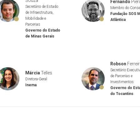
Souza
Fernando
Pier
Secretário de Estado
Membro do Conse
de Infraestrutura,
Fundação SOS M
Mobilidade e
Atlântica
Parcerias
Governo do Estado
de Minas Gerais
Robson
Ferrei
Secretário Executi
Márcia
Telles
de Parcerias e
Diretora-Geral
Investimentos
Inema
Governo do Est
do Tocantins