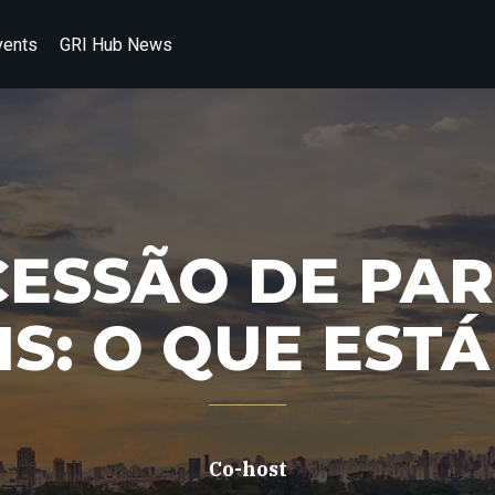
vents
GRI Hub News
ESSÃO DE PA
S: O QUE ESTÁ
Co-host