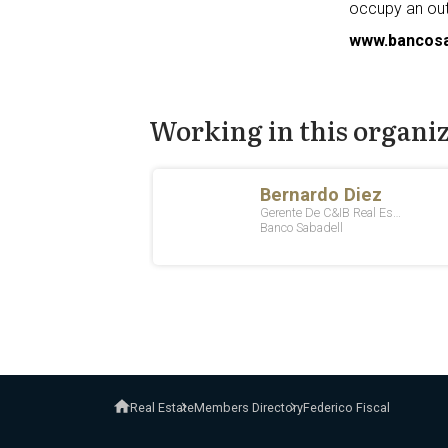
occupy an outs
www.bancosa
Working in this organi
Real Estate
Members Directory
Federico Fiscal