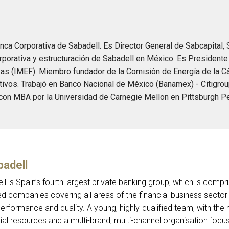
Banca Corporativa de Sabadell. Es Director General de Sabcapita
rporativa y estructuración de Sabadell en México. Es Presidente
nzas (IMEF). Miembro fundador de la Comisión de Energía de la 
ivos. Trabajó en Banco Nacional de México (Banamex) - Citigrou
con MBA por la Universidad de Carnegie Mellon en Pittsburgh P
adell
 is Spain’s fourth largest private banking group, which is compri
d companies covering all areas of the financial business sect
performance and quality. A young, highly-qualified team, with th
l resources and a multi-brand, multi-channel organisation focus