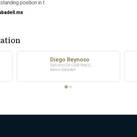
tanding position in t
badell.mx
zation