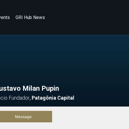
vents
GRI Hub News
ustavo Milan Pupin
cio Fundador
,
Patagônia Capital
Message