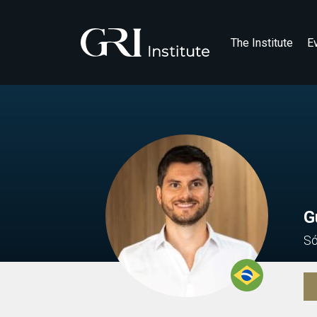
The Institute
E
G
Só