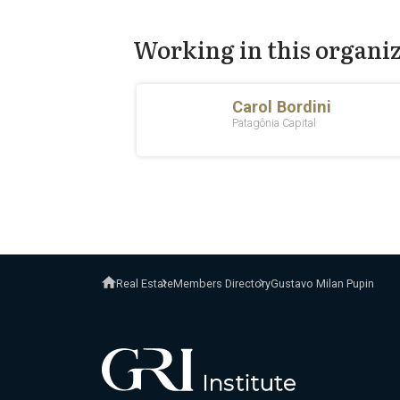
Working in this organi
Real Estate
Members Directory
Gustavo Milan Pupin