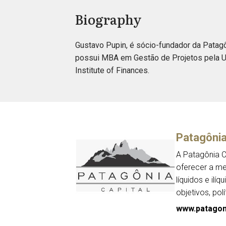
Biography
Gustavo Pupin, é sócio-fundador da Patagô
possui MBA em Gestão de Projetos pela US
Institute of Finances.
Patagônia
A Patagônia C
oferecer a me
líquidos e il
objetivos, po
www.patagoni