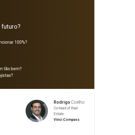
 futuro?
uncionar 100%?
ram tão bem?
ojistas?
Rodrigo
Coelho
Co-head of Real
Estate
Vinci Compass