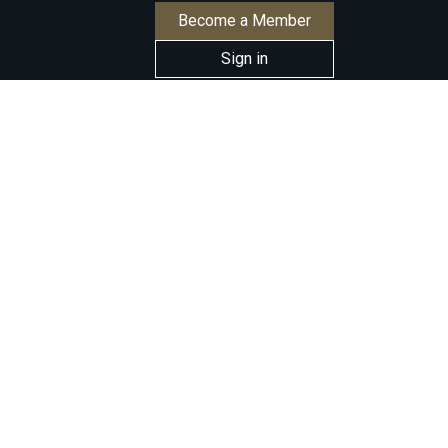
Become a Member
Sign in
 RETOMADA
STAMOS
O SETOR
ITIVAS DE