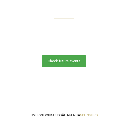
SCIMENTO FU
Online Meeting
Quarta-feira, 06 de outubro
09:00 - 10:00 | Brasilia Time (GMT-3)
Check future events
OVERVIEW
DISCUSSÃO
AGENDA
SPONSORS