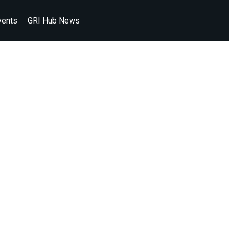
vents
GRI Hub News
, VAREJO E A
RCADO - JÁ E
A RETOMADA D
PECTIVAS POS