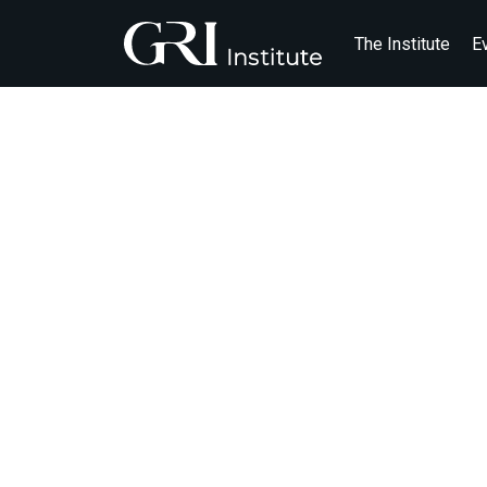
The Institute
E
SHOPPING
DO ME
VENDO 
COM PERS