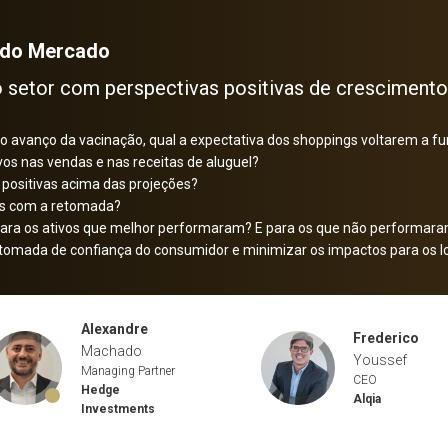
 do Mercado
setor com perspectivas positivas de crescimento
 avanço da vacinação, qual a expectativa dos shoppings voltarem a f
vos nas vendas e nas receitas de aluguel?
 positivas acima das projeções?
tas com a retomada?
s para os ativos que melhor performaram? E para os que não performa
retomada de confiança do consumidor e minimizar os impactos para os l
Alexandre
Frederico
Machado
Youssef
Managing Partner
CEO
Hedge
Alqia
Investments