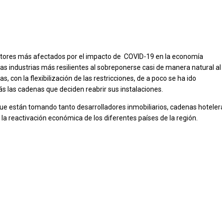
 sectores más afectados por el impacto de COVID-19 en la economía
s industrias más resilientes al sobreponerse casi de manera natural al
, con la flexibilización de las restricciones, de a poco se ha ido
Gio
más las cadenas que deciden reabrir sus instalaciones.
Head
Euro
ue están tomando tanto desarrolladores inmobiliarios, cadenas hoteler
GRI 
r la reactivación económica de los diferentes países de la región.