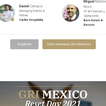
Miguel
Martin
Daniel
Campos
Novo
Managing Director &
VP de Finanzas y
Partner
Operaciones
Caribe Hospitality
Bern Hotels &
Resorts
Regístrate
Estoy Interesado (No Miembos)