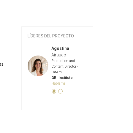
LÍDERES DEL PROYECTO
vana
Caravetti
Agostina
Giovana
Car
 Southern
Head Souther
Airaudo
pe & France
Europe & Fran
Production and
as
Institute
GRI Institute
Content Director -
LatAm
GRI Institute
Háblame