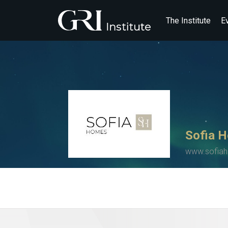
The Institute
E
Sofia 
www.sofia