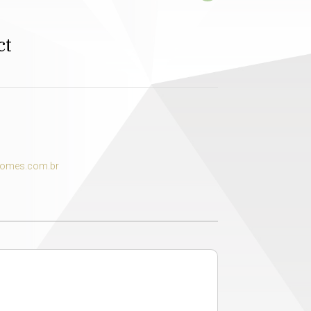
ct
homes.com.br