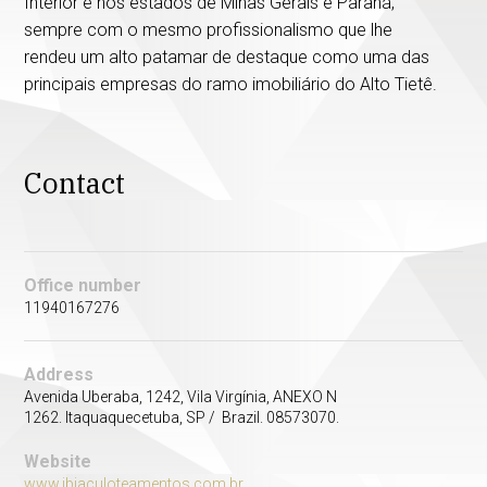
Interior e nos estados de Minas Gerais e Paraná,
sempre com o mesmo profissionalismo que lhe
rendeu um alto patamar de destaque como uma das
principais empresas do ramo imobiliário do Alto Tietê.
Contact
Office number
11940167276
Address
Avenida Uberaba, 1242, Vila Virgínia, ANEXO N
1262. Itaquaquecetuba, SP / Brazil. 08573070.
Website
www.ibiaculoteamentos.com.br