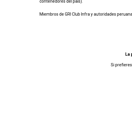
contenedores del país).
Miembros de GRI Club Infra y autoridades peruanas 
La 
Si prefiere