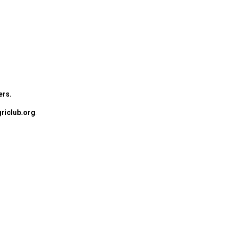
ers.
riclub.org
.