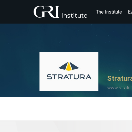
The Institute
E
Stratur
www.stratu