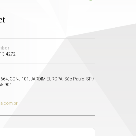
ct
mber
513-4272
664, CONJ 101, JARDIM EUROPA. São Paulo, SP /
55-904.
ra.com.br